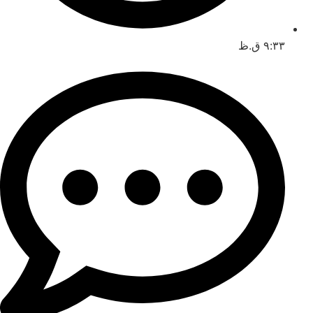
۹:۳۳ ق.ظ