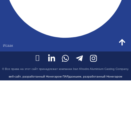
Исаак
© Все права на этот сайт принадлежат компании Iran Khodro Aluminium Casting Company.
веб-сайт, разработанный Нонегаром ПАРдазешем, разработанный Нонегаром