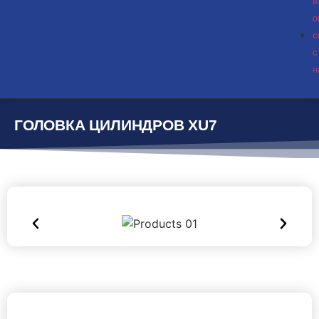
и
о
с
с
н
ГОЛОВКА ЦИЛИНДРОВ XU7