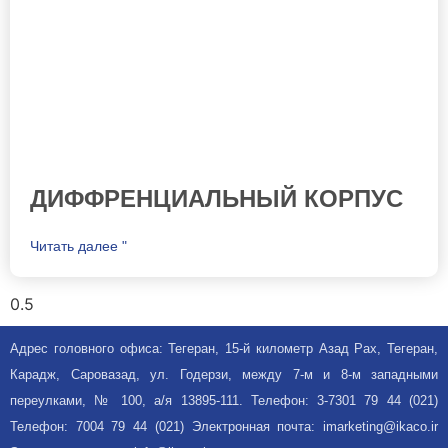
ДИФФРЕНЦИАЛЬНЫЙ КОРПУС
Читать далее "
Адрес головного офиса: Тегеран, 15-й километр Азад Рах, Тегеран,
Карадж, Саровазад, ул. Годерзи, между 7-м и 8-м западными
переулками, № 100, а/я 13895-111. Телефон: 3-7301 79 44 (021)
Телефон: 7004 79 44 (021) Электронная почта: imarketing@ikaco.ir