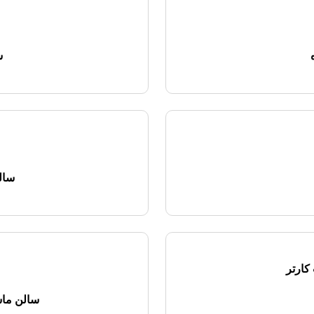
س
سال
کارتر
سالن ما