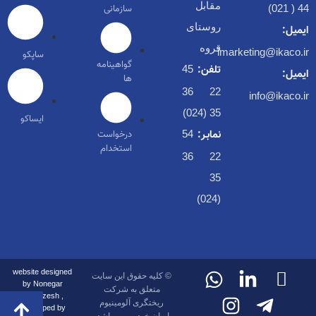
مقابل
سازمانی
44 ( 021)
روستای
ایمیل:
قروه
imarketing@ikaco.ir
ساپکو
گواهینامه
تلفن:
45
ایمیل:
ها
22 36
info@ikaco.ir
35 (024)
ایساکو
نمابـر:
درخواست
54
استخدام
22 36
35
(024)
website designed
© کلیه حقوق این سایت
by Nonegar
متعلق به شرکت
PArdazesh ,
ریختگری آلومینیوم
developed by
ایران خودرو می باشد.