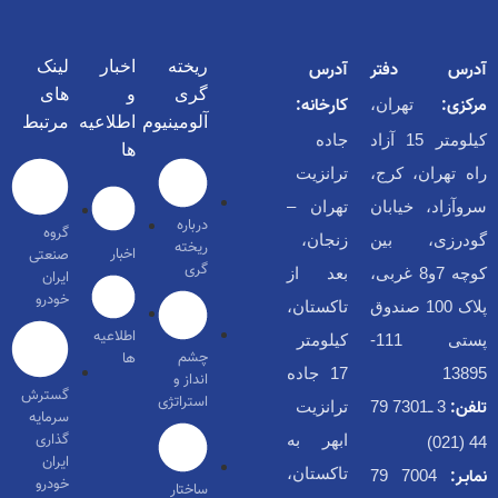
ریخته
اخبار
لینک
آدرس دفتر
آدرس
گری
و
های
مرکزی:
کارخانه:
تهران،
آلومینیوم
اطلاعیه
مرتبط
کیلومتر 15 آزاد
جاده
ها
راه تهران، کرج،
ترانزیت
سروآزاد، خیابان
تهران –
درباره
گروه
گودرزی، بین
زنجان،
ریخته
اخبار
صنعتی
گری
کوچه 7و8 غربی،
بعد از
ایران
خودرو
پلاک 100 صندوق
تاکستان،
اطلاعیه
پستی 111-
کیلومتر
چشم
ها
13895
17 جاده
انداز و
گسترش
استراتژی
تلفن:
3 ـ7301 79
ترانزیت
سرمایه
گذاری
ابهر به
44 (021)
ایران
تاکستان،
نمابـر:
7004 79
خودرو
ساختار