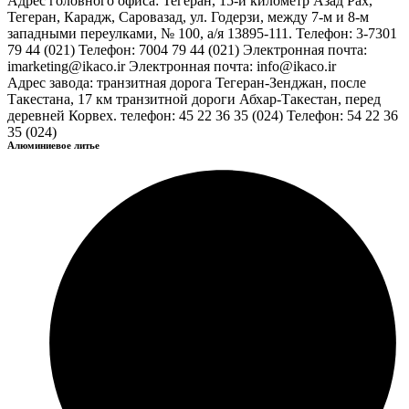
Адрес головного офиса: Тегеран, 15-й километр Азад Рах,
Тегеран, Карадж, Саровазад, ул. Годерзи, между 7-м и 8-м
западными переулками, № 100, а/я 13895-111. Телефон: 3-7301
79 44 (021) Телефон: 7004 79 44 (021) Электронная почта:
imarketing@ikaco.ir Электронная почта: info@ikaco.ir
Адрес завода: транзитная дорога Тегеран-Зенджан, после
Такестана, 17 км транзитной дороги Абхар-Такестан, перед
деревней Корвех. телефон: 45 22 36 35 (024) Телефон: 54 22 36
35 (024)
Алюминиевое литье