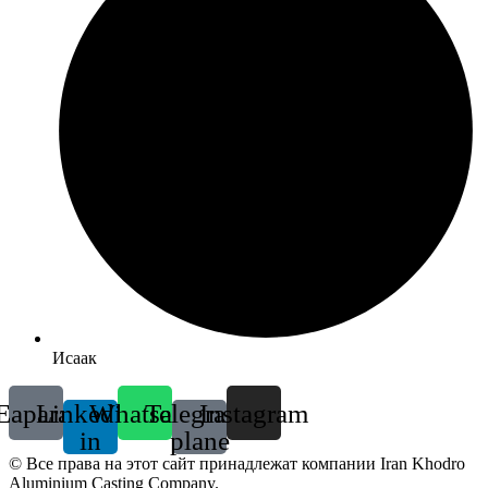
Исаак
Eaparat
Linkedin-
Whatsapp
Telegram-
Instagram
in
plane
© Все права на этот сайт принадлежат компании Iran Khodro
Aluminium Casting Company.