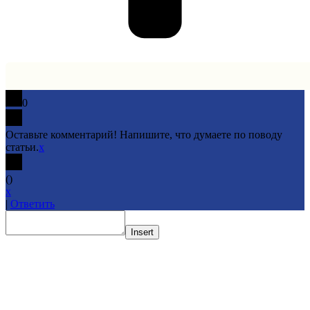
0
Оставьте комментарий! Напишите, что думаете по поводу
статьи.
x
(
)
x
|
Ответить
Insert