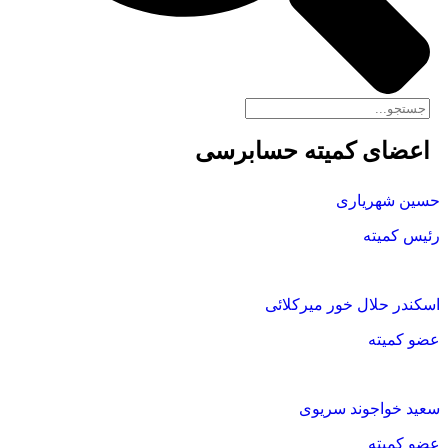
اعضای کمیته حسابرسی
حسین شهریاری
رئیس کمیته
اسکندر حلال خور میرکلائی
عضو کمیته
سعید خواجوند سریوی
عضو کمیته