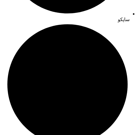
ساپکو