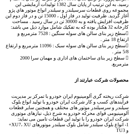
رسید. به این ترتیب از پایان سال 1382 تولیدات آزمایشی این
مجموعه روی قطعات سرسیلندر و سیلندر انواع موتور هاي پژو
آغاز گردید. ظرفیت توليد در فاز اول ، 15000 تن و در فاز دوم اين
ظرفيت افزایش یافته و به 30000 تن در سال رسيد . مساحت
كارخانه 32 هکتار بوده كه به تفكيك شامل موارد ذيل مي باشد:
سطح زیر بنای سالن های سوله سنگین : 7528 مترمربع و
ارتفاع 18 متر .
سطح زیر بنای سالن های سوله سبک : 11096 مترمربع و ارتفاع
5/8 متر .
 سطح زیر بنای ساختمان های اداری و مهمان سرا 2000
مترمربع.
محصولات شرکت عبارتند از
شرکت ریخته گری آلومینیوم ایران خودرو با تمرکز بر مدیریت
فرآیندهای کسب و کار شرکت ایران خودرو با تولید انواع بلوک
سیلندر و سرسیلندر موتور های مختلف و همچنین سایر قطعات
آلومینیومی قوای محرکه خودرو به شرح ذیل، نیازهای موتوری
شرکت ایران خودرو را با تولید این قطعات تامین می نماید:
1- انواع بلوک سیلندر شامل بلوک سیلندر موتورهای XU7، XU+
و TU3