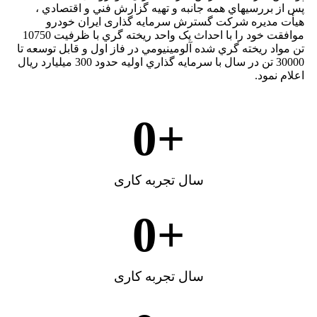
پس از بررسيهاي همه جانبه و تهيه گزارش فني و اقتصادي ،
هيأت مديره شرکت گسترش سرمایه گذاری ايران خودرو
موافقت خود را با احداث يک واحد ريخته گري با ظرفيت 10750
تن مواد ريخته گري شده آلومينيومي در فاز اول و قابل توسعه تا
30000 تن در سال با سرمايه گذاري اوليه حدود 300 ميليارد ريال
اعلام نمود.
0
+
سال تجربه کاری
0
+
سال تجربه کاری