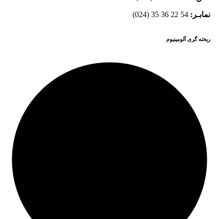
نمابـر:
54 22 36 35 (024)
ریخته گری آلومینیوم