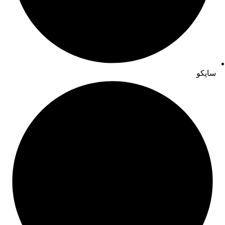
ساپکو