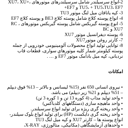
2-انواع سرسیلندر شامل سرسیلندرهای موتورهای XU7، XU+،
TU5، + TU5،TU3، EF7 و EF7+
3- کپه یاتاقان میل لنگ موتور TU3
4- انواع پوسته کلاچ شامل پوسته کلاچ BE3 و پوسته کلاچ EF7
5- انوع پوسته گیربکس شامل پوسته گیربکس موتورهای RC ،
XU7 و BC
6- پوسته دیفرانسیل موتور XU7
7- کارتر روغن موتورXU7
8- توانایی تولید انواع محصولات آلومینیومی خودرویی از جمله
پوسته کیلومتر شمار كليه موتورهاي سواری، قطعات قاب
نردبانی، کپه میل بادامک موتور EF7 و … .
امکانات
• نیروی انسانی 650 نفر (15% لیسانس و بالاتر – 13% فوق دیپلم
– 51% دیپلم و 21% زیر دیپلم) می باشد.
• واحد تولید مذاب (4 کوره 13 تن و 1 کوره 3 تن)
• واحد ماهیچه سازی (دستگاههای کلدباکس)
• واحد ریخته گری ریژه برای تولید انواع سرسیلندر.
• واحد ریخته گری دایکست (HP) برای تولید انواع بلوک سیلندر-
انواع پوسته ها – کارتر XU7 و کپه میل لنگ TU3
• واحدهای آزمایشگاهی (مکانیکی، متالورژی، X-RAY،