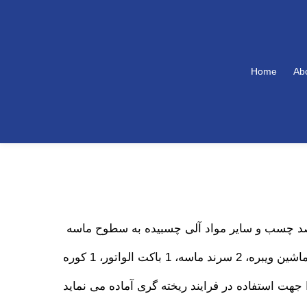
Home
Ab
رصد چسب و سایر مواد آلی چسبیده به سطوح ماسه
توسط اکسیداسیون حذف می شود و ماسه خروجی از فرآیند ریخته گری را توسط 1 عدد دستگاه خرد کن، 1 ماشین ویبره، 2 سرند ماسه، 1 باکت الواتور، 1 کوره