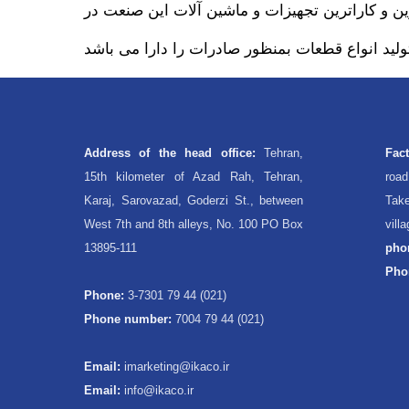
ين و کاراترين تجهيزات و ماشين آلات اين صنعت در
Address of the head office:
Tehran,
Fac
15th kilometer of Azad Rah, Tehran,
roa
Karaj, Sarovazad, Goderzi St., between
Take
West 7th and 8th alleys, No. 100 PO Box
vill
13895-111
pho
Pho
Phone:
3-7301 79 44 (021)
Phone number:
7004 79 44 (021)
Email:
imarketing@ikaco.ir
Email:
info@ikaco.ir